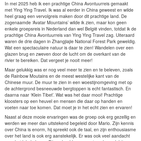
In mei 2025 heb ik een prachtige China Avontuurreis gemaakt
met Ying Ying Travel. Ik was al eerder in China geweest en wilde
heel graag een vervolgreis maken door dit prachtige land. De
zogenaamde ‘Avatar Mountains’ wilde ik zien, maar kon geen
enkele groepsreis in Nederland dan wel België vinden, totdat ik de
prachtige China Avontuurreis van Ying Ying Travel zag. Uiteraard
waren de drie dagen in Zhangjiajie National Forest Park geweldig.
Wat een spectaculaire natuur is daar te zien! Wandelen over een
glazen brug en zweven door de lucht om de overkant van de
rivier te bereiken. Dat vergeet je nooit meer!
Maar gelukkig was er nog veel meer te zien en te beleven, zoals
de Rainbow Moutains en de meest westelijke kant van de
Chinese muur. De muur te zien in een woestijnomgeving met op
de achtergrond besneeuwde bergtoppen is echt fantastisch. En
daarna naar ‘Klein Tibet’. Wat was het daar mooi! Prachtige
kloosters op een heuvel en mensen die daar op handen en
voeten naar toe komen. Dat moet je in het echt zien en ervaren!
Naast al deze mooie ervaringen was de groep ook erg gezellig en
werden we meer dan uitstekend begeleid door Mario. Zijn kennis
over China is enorm, hij spreekt ook de taal, en zijn enthousiasme
over het land is ook erg aanstekelijk. Er was ook veel aandacht