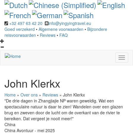
Overslaan
en
naar
de
+32 497 63 42 20
info@yingyingtravel.eu
inhoud
Goed verzekerd
•
Algemene voorwaarden
•
Bijzondere
gaan
reisvoorwaarden
•
Reviews
•
FAQ
Toggl
naviga
John Klerkx
Home
»
Over ons
»
Reviews
»
John Klerkx
"De drie dagen in Zhangjiajie NP waren geweldig. Wat een
spectaculaire natuur is daar te zien! Wandelen over een glazen
brug en zweven door de lucht om de overkant van de rivier te
bereiken. Dat vergeet je nooit meer!"
China
China Avontuur - mei 2025